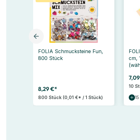
FOLIA Schmucksteine Fun,
FOL
800 Stück
cm, 
(wäh
7,09
10 S
8,29 €*
800 Stück
(0,01 €* / 1 Stück)
15