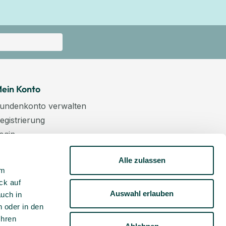
ein Konto
undenkonto verwalten
egistrierung
ogin
arenkorb
Alle zulassen
asse
um
ewsletter
ck auf
undenkonto aktivieren
Auswahl erlauben
auch in
 oder in den
Ihren