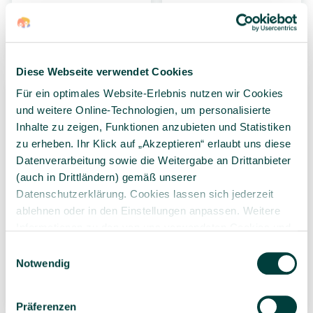
8,49 €*
12,99 €*
4 Stück
(2,12 €* / 1
1 Stück
Stück)
Diese Webseite verwendet Cookies
Für ein optimales Website-Erlebnis nutzen wir Cookies
und weitere Online-Technologien, um personalisierte
Inhalte zu zeigen, Funktionen anzubieten und Statistiken
zu erheben. Ihr Klick auf „Akzeptieren“ erlaubt uns diese
Datenverarbeitung sowie die Weitergabe an Drittanbieter
(auch in Drittländern) gemäß unserer
Datenschutzerklärung. Cookies lassen sich jederzeit
FOLIA Washi Tape,
FOLIA Washi Tape,
ablehnen oder in den Einstellungen anpassen. Weitere
Geometrisch, 4x10m, 4
Flower Power, 4x10m,
Informationen zu den von uns verwendeten Cookies und
Rollen
4 Rollen
Ihren Rechten als Nutzer finden Sie in unserer
Daten­
Einwilligungsauswahl
8,49 €*
8,49 €*
schutz­erklärung
und unserem
Impressum
.
Notwendig
4 Stück
(2,12 €* / 1
4 Stück
(2,12 €* / 1
Stück)
Stück)
Präferenzen