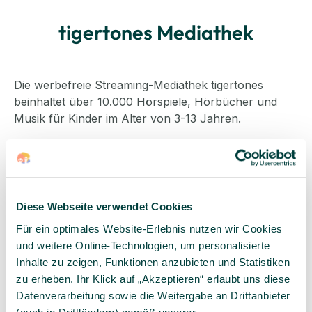
tigertones Mediathek
Die werbefreie Streaming-Mediathek tigertones
beinhaltet über 10.000 Hörspiele, Hörbücher und
Musik für Kinder im Alter von 3-13 Jahren.
von einem Expertenteam kuratierte Inhalte
über 230 beliebte Kinderhelden wie Paw Patrol,
Bibi & Tina oder Pippi Langstrumpf sowie aktuelle
Disneytitel
Diese Webseite verwendet Cookies
Kinderlieder zum Mitsingen und Mittanzen<
Playlists zu saisonalen Themen wie Fasching,
Für ein optimales Website-Erlebnis nutzen wir Cookies
Ostern oder Weihnachten
und weitere Online-Technologien, um personalisierte
Inhalte zu zeigen, Funktionen anzubieten und Statistiken
zu erheben. Ihr Klick auf „Akzeptieren“ erlaubt uns diese
Datenverarbeitung sowie die Weitergabe an Drittanbieter
Bildergalerie überspringen