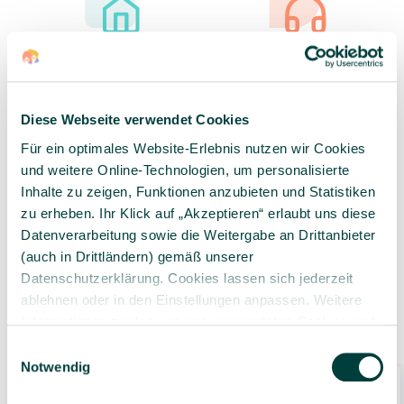
Sorgfältig ausgewähltes
Kompetente und
Produktsortiment
individuelle Beratung
Diese Webseite verwendet Cookies
Für ein optimales Website-Erlebnis nutzen wir Cookies
und weitere Online-Technologien, um personalisierte
Geprüfte Lieferkette
1-3 Werktage Lieferzeit
Inhalte zu zeigen, Funktionen anzubieten und Statistiken
bei Versand aus dem
zu erheben. Ihr Klick auf „Akzeptieren“ erlaubt uns diese
eigenen Lager
Datenverarbeitung sowie die Weitergabe an Drittanbieter
(auch in Drittländern) gemäß unserer
Datenschutzerklärung. Cookies lassen sich jederzeit
ablehnen oder in den Einstellungen anpassen. Weitere
Ähnliche Produkte
Informationen zu den von uns verwendeten Cookies und
Ihren Rechten als Nutzer finden Sie in unserer
Daten­
Einwilligungsauswahl
schutz­erklärung
und unserem
Impressum
.
Notwendig