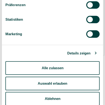
Präferenzen
Statistiken
Schubkarre mit 2 Rädern, mittelgroß, Farbe
Marketing
wählbar: Grün, orange oder blau
69,99 €*
1 Stück
Details zeigen
Alle zulassen
Auswahl erlauben
Zubehör
Ablehnen