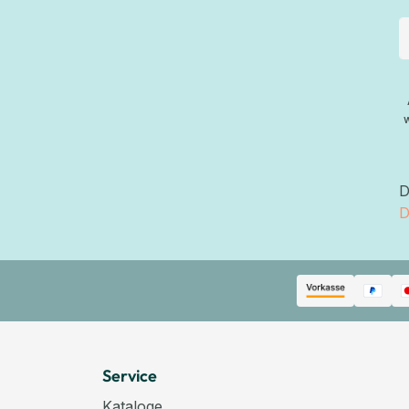
D
D
Service
Kataloge