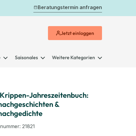
Beratungstermin anfragen
Jetzt
einloggen
e
Saisonales
Weitere Kategorien
Krippen-Jahreszeitenbuch:
achgeschichten &
machgedichte
elnummer:
21821