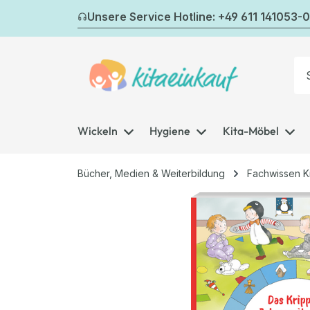
m Hauptinhalt springen
Zur Suche springen
Zur Hauptnavigation springen
Unsere Service Hotline: +49 611 141053-0
Wickeln
Hygiene
Kita-Möbel
Bücher, Medien & Weiterbildung
Fachwissen K
Bildergalerie überspringen