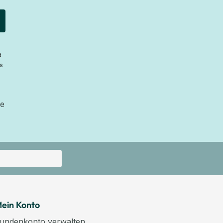
d
s
ie
ein Konto
undenkonto verwalten