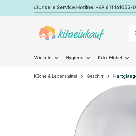
m Hauptinhalt springen
Zur Suche springen
Zur Hauptnavigation springen
Unsere Service Hotline: +49 611 141053-0
Wickeln
Hygiene
Kita-Möbel
Küche & Lebensmittel
Geschirr
Hartglasg
Bildergalerie überspringen