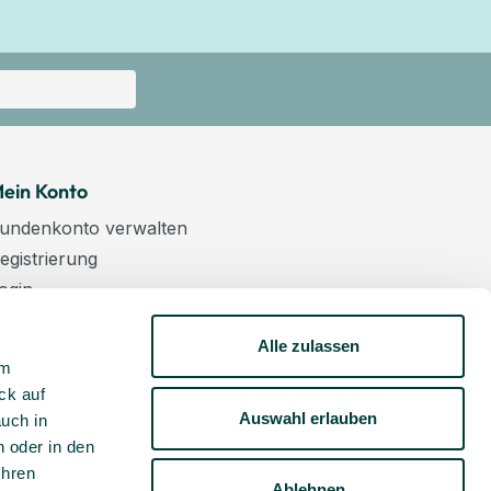
ein Konto
undenkonto verwalten
egistrierung
ogin
arenkorb
Alle zulassen
asse
um
ewsletter
ck auf
undenkonto aktivieren
Auswahl erlauben
auch in
 oder in den
Ihren
Ablehnen