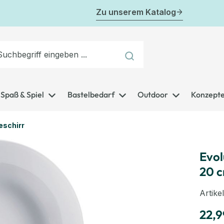
Zu unserem Katalog
Spaß & Spiel
Bastelbedarf
Outdoor
Konzept
eschirr
Evol
20 
Artik
22,9