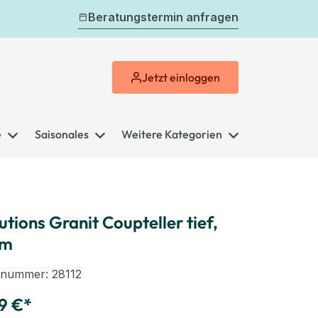
Beratungstermin anfragen
Jetzt
einloggen
e
Saisonales
Weitere Kategorien
utions Granit Coupteller tief,
cm
elnummer:
28112
9 €*