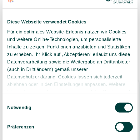
Geprüfte Lieferkette
1-3 Werktage Lieferzeit
Diese Webseite verwendet Cookies
bei Versand aus dem
eigenen Lager
Für ein optimales Website-Erlebnis nutzen wir Cookies
und weitere Online-Technologien, um personalisierte
Inhalte zu zeigen, Funktionen anzubieten und Statistiken
zu erheben. Ihr Klick auf „Akzeptieren“ erlaubt uns diese
Datenverarbeitung sowie die Weitergabe an Drittanbieter
Ähnliche Produkte
(auch in Drittländern) gemäß unserer
Datenschutzerklärung. Cookies lassen sich jederzeit
ablehnen oder in den Einstellungen anpassen. Weitere
Bestseller
Informationen zu den von uns verwendeten Cookies und
Ihren Rechten als Nutzer finden Sie in unserer
Daten­
Einwilligungsauswahl
schutz­erklärung
und unserem
Impressum
.
Notwendig
Präferenzen
FROSCH WC-Reiniger Essig, 750ml