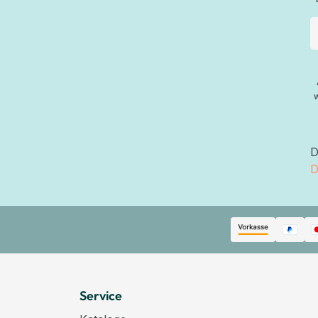
D
D
Service