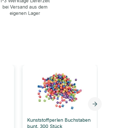
1-3 Werktage Lieferzeit
bei Versand aus dem
eigenen Lager
Kunststoffperlen Buchstaben
Moosgu
bunt, 300 Stück
Blumenm