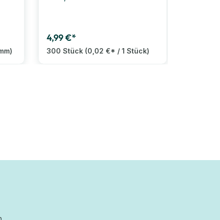
selbstk
4,99 €*
5,99 €*
amm)
300 Stück
(0,02 €* / 1 Stück)
300 Stü
n