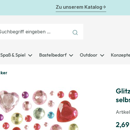
Zu unserem Katalog
Spaß & Spiel
Bastelbedarf
Outdoor
Konzept
cker
Glit
selb
Artik
2,69