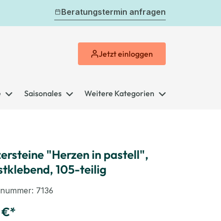
Beratungstermin anfragen
Jetzt
einloggen
e
Saisonales
Weitere Kategorien
zersteine "Herzen in pastell",
stklebend, 105-teilig
elnummer:
7136
 €*