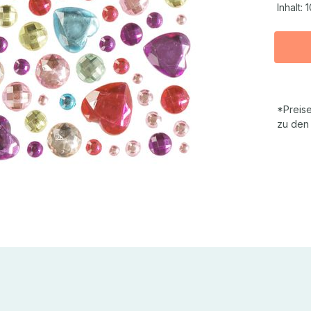
Inhalt:
1
*Preise
zu den