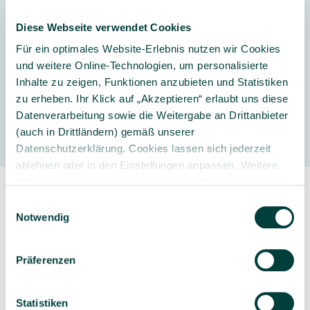
Weitere Informationen
Diese Webseite verwendet Cookies
Altersempfehlung Kindergarten:
ab 4
Jahre
Für ein optimales Website-Erlebnis nutzen wir Cookies
und weitere Online-Technologien, um personalisierte
Inhalte zu zeigen, Funktionen anzubieten und Statistiken
zu erheben. Ihr Klick auf „Akzeptieren“ erlaubt uns diese
Hersteller
Datenverarbeitung sowie die Weitergabe an Drittanbieter
(auch in Drittländern) gemäß unserer
Datenschutzerklärung. Cookies lassen sich jederzeit
ablehnen oder in den Einstellungen anpassen. Weitere
Informationen zu den von uns verwendeten Cookies und
Ihren Rechten als Nutzer finden Sie in unserer
Daten­
Einwilligungsauswahl
schutz­erklärung
und unserem
Impressum
.
Notwendig
Präferenzen
Sorgfältig ausgewähltes
Kompetente und
Produktsortiment
individuelle Beratung
Statistiken