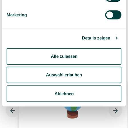
Marketing
Geprüfte Lieferkette
1-3 Werktage Lieferzeit
bei Versand aus dem
eigenen Lager
Details zeigen
Alle zulassen
Ähnliche Produkte
Auswahl erlauben
Ablehnen