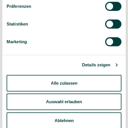
Präferenzen
Statistiken
Sorgfältig ausgewähltes
Kompetente und
Produktsortiment
individuelle Beratung
Marketing
Details zeigen
Geprüfte Lieferkette
1-3 Werktage Lieferzeit
Alle zulassen
bei Versand aus dem
eigenen Lager
Auswahl erlauben
Ablehnen
Ähnliche Produkte