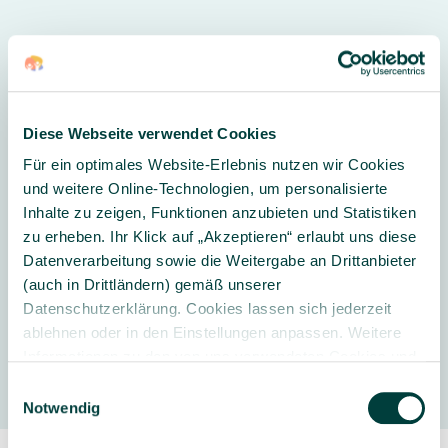
ACHTUNG:
Nicht für Kinder unter 3 Jahren geeignet.
Erstickungsgefahr durch verschluckbare Kleinteile.
Diese Webseite verwendet Cookies
Für ein optimales Website-Erlebnis nutzen wir Cookies
und weitere Online-Technologien, um personalisierte
Weitere Informationen
Inhalte zu zeigen, Funktionen anzubieten und Statistiken
Altersempfehlung Kindergarten:
ab 3
zu erheben. Ihr Klick auf „Akzeptieren“ erlaubt uns diese
Jahre
Datenverarbeitung sowie die Weitergabe an Drittanbieter
(auch in Drittländern) gemäß unserer
Datenschutzerklärung. Cookies lassen sich jederzeit
ablehnen oder in den Einstellungen anpassen. Weitere
Hersteller
Informationen zu den von uns verwendeten Cookies und
Ihren Rechten als Nutzer finden Sie in unserer
Daten­
Einwilligungsauswahl
schutz­erklärung
und unserem
Impressum
.
Notwendig