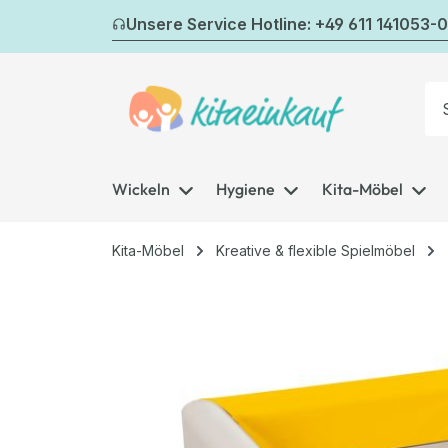
m Hauptinhalt springen
Zur Suche springen
Zur Hauptnavigation springen
Unsere Service Hotline: +49 611 141053-0
Wickeln
Hygiene
Kita-Möbel
Kita-Möbel
Kreative & flexible Spielmöbel
Bildergalerie überspringen