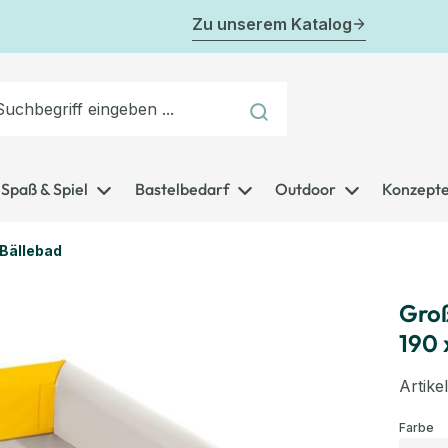
Zu unserem Katalog
Spaß & Spiel
Bastelbedarf
Outdoor
Konzept
Bällebad
Groß
190 
Artik
au
Farbe