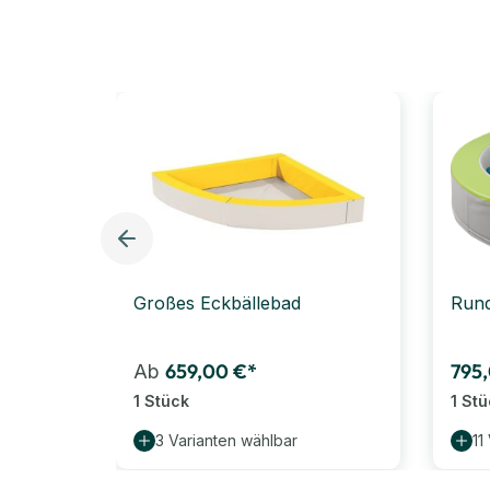
Großes Eckbällebad
Rund
659,00 €*
795
Ab
1 Stück
1 St
3 Varianten wählbar
11