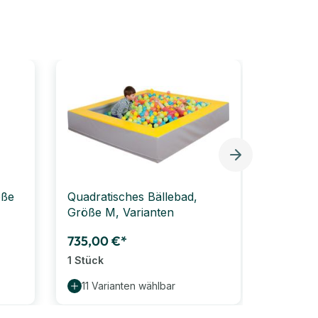
öße
Quadratisches Bällebad,
Ballbad
Größe M, Varianten
735,00 €*
1 Stück
579,00
11 Varianten wählbar
1 Stück
(