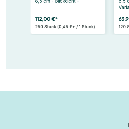
8,5 cm - blickdicht -
8,5 
Vari
112,00 €*
63,9
250 Stück
(0,45 €* / 1 Stück)
120 