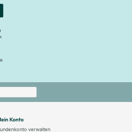
d
s
ie
ein Konto
undenkonto verwalten