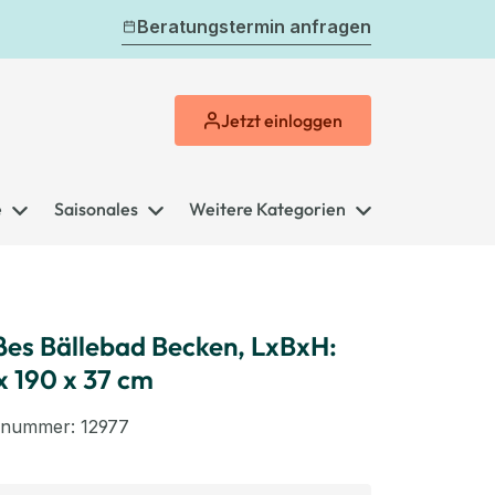
Beratungstermin anfragen
Jetzt
einloggen
e
Saisonales
Weitere Kategorien
es Bällebad Becken, LxBxH:
x 190 x 37 cm
elnummer:
12977
swählen