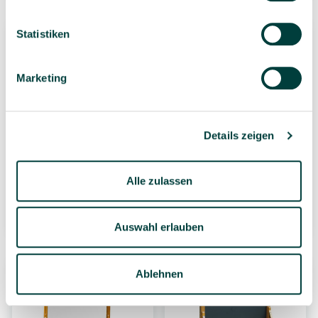
Statistiken
Marketing
Details zeigen
DUSYMA Malwand
NEMMER Holz-
Wandhalterung für
Papierrolle, 60cm
Alle zulassen
215,00 €*
39,99 €*
1 Stück
1 Stück
Auswahl erlauben
Ablehnen