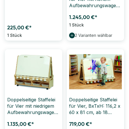
Aufbewahrungswagen,
ab 3 Jahre, Varianten
1.245,00 €*
wählbar
1 Stück
225,00 €*
1 Stück
2 Varianten wählbar
Doppelseitige Staffelei
Doppelseitige Staffelei
für Vier mit niedrigem
für Vier, BxTxH: 116,2 x
Aufbewahrungswagen,
60 x 81 cm, ab 18
ab 18 Monate,
Monate, Varianten
1.135,00 €*
719,00 €*
Varianten wählbar
wählbar