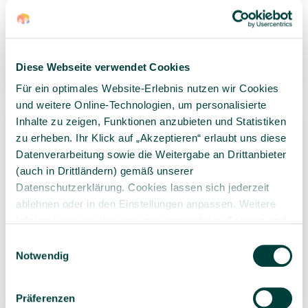
DUSYMA Mal- und
DUSYMA
Kreativpodest
Kleinkindstaffelei
445,00 €*
455,00 €*
Diese Webseite verwendet Cookies
1 Stück
1 Stück
Für ein optimales Website-Erlebnis nutzen wir Cookies
und weitere Online-Technologien, um personalisierte
Inhalte zu zeigen, Funktionen anzubieten und Statistiken
zu erheben. Ihr Klick auf „Akzeptieren“ erlaubt uns diese
Datenverarbeitung sowie die Weitergabe an Drittanbieter
(auch in Drittländern) gemäß unserer
Datenschutzerklärung. Cookies lassen sich jederzeit
ablehnen oder in den Einstellungen anpassen. Weitere
Informationen zu den von uns verwendeten Cookies und
DUSYMA Mal-Station
DUSYMA Atelier
Ihren Rechten als Nutzer finden Sie in unserer
Daten­
Einwilligungsauswahl
Petit Miró
Staffelei
schutz­erklärung
und unserem
Impressum
.
Notwendig
815,00 €*
345,00 €*
1 Set
1 Set
Präferenzen