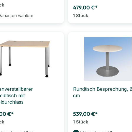
ck
479,00 €*
Varianten wählbar
1 Stück
nverstellbarer
Rundtisch Besprechung, 
eibtisch mit
cm
ldurchlass
00 €*
539,00 €*
ck
1 Stück