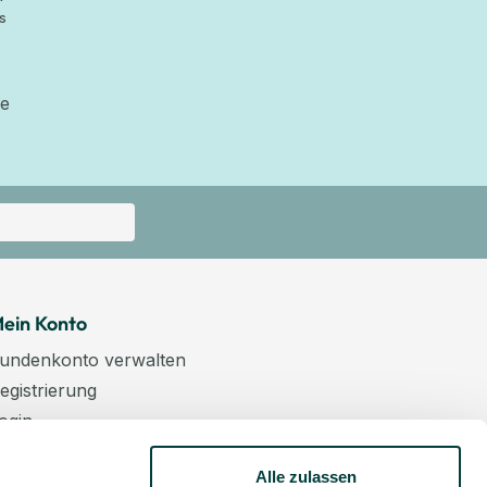
s
ie
ein Konto
undenkonto verwalten
egistrierung
ogin
arenkorb
Alle zulassen
asse