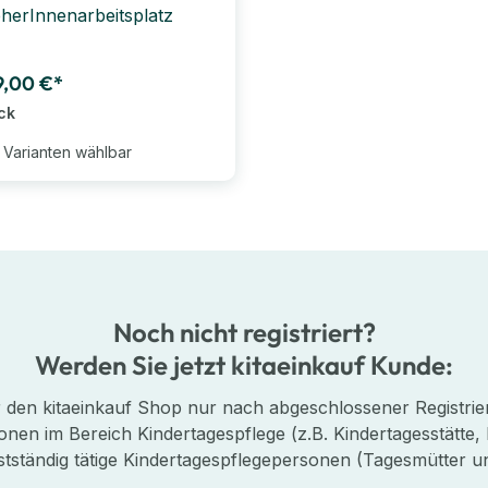
eherInnenarbeitsplatz
9,00 €*
ck
 Varianten wählbar
Noch nicht registriert?
Werden Sie jetzt kitaeinkauf Kunde:
er den kitaeinkauf Shop nur nach abgeschlossener Registrier
onen im Bereich Kindertagespflege (z.B. Kindertagesstätte, 
stständig tätige Kindertagespflegepersonen (Tagesmütter un