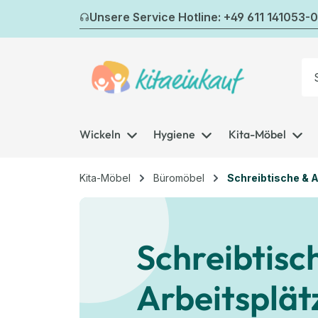
m Hauptinhalt springen
Zur Suche springen
Zur Hauptnavigation springen
Unsere Service Hotline: +49 611 141053-0
Wickeln
Hygiene
Kita-Möbel
Kita-Möbel
Büromöbel
Schreibtische & A
Schreibtisc
Arbeitsplät