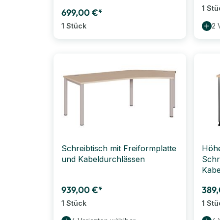
1 Stü
699,00 €*
1 Stück
2 
Schreibtisch mit Freiformplatte
Höhe
und Kabeldurchlässen
Schr
Kabe
939,00 €*
389,
1 Stück
1 Stü