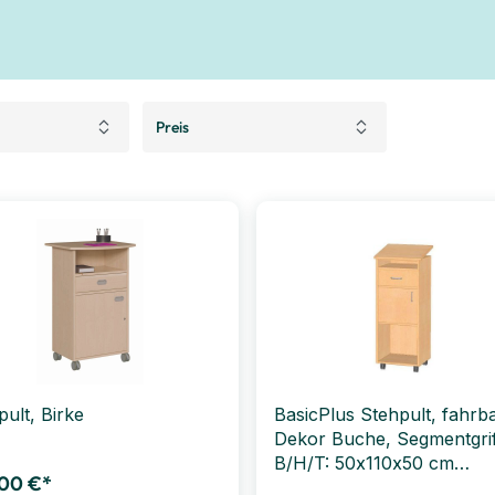
Preis
pult, Birke
BasicPlus Stehpult, fahrba
Dekor Buche, Segmentgrif
B/H/T: 50x110x50 cm
00 €*
Türanschlag links