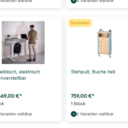
Varianten wählbar
4 Varianten wählbar
Bestseller
ibtisch, elektrisch
Stehpult, Buche hell
nverstellbar
469,00 €*
759,00 €*
ck
1 Stück
Varianten wählbar
6 Varianten wählbar