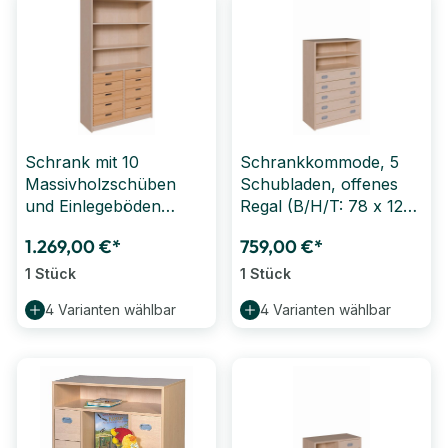
Schrank mit 10
Schrankkommode, 5
Massivholzschüben
Schubladen, offenes
und Einlegeböden
Regal (B/H/T: 78 x 120
(B/H/T: 102 x 180 x 40
x 40 cm)
1.269,00 €*
759,00 €*
cm)
1 Stück
1 Stück
4 Varianten wählbar
4 Varianten wählbar