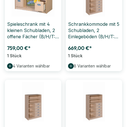
Spieleschrank mit 4
Schrankkommode mit 5
kleinen Schubladen, 2
Schubladen, 2
offene Fächer (B/H/T:
Einlegeböden (B/H/T:
102 x 80 x 40 cm)
78 x 80 x 40 cm)
759,00 €*
669,00 €*
1 Stück
1 Stück
4 Varianten wählbar
8 Varianten wählbar