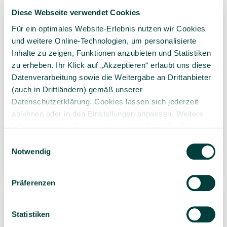
Diese Webseite verwendet Cookies
Für ein optimales Website-Erlebnis nutzen wir Cookies
und weitere Online-Technologien, um personalisierte
Inhalte zu zeigen, Funktionen anzubieten und Statistiken
zu erheben. Ihr Klick auf „Akzeptieren“ erlaubt uns diese
Datenverarbeitung sowie die Weitergabe an Drittanbieter
(auch in Drittländern) gemäß unserer
Aktenschrank Udo mit
Aktenschrank Udo mit
Datenschutzerklärung. Cookies lassen sich jederzeit
Türen, Höhe 154 cm
Türen, Höhe 190 cm
ablehnen oder in den Einstellungen anpassen. Weitere
Informationen zu den von uns verwendeten Cookies und
689,00 €*
815,00 €*
Ab
Ab
Ihren Rechten als Nutzer finden Sie in unserer
Daten­
Einwilligungsauswahl
1 Stück
1 Stück
schutz­erklärung
und unserem
Impressum
.
Notwendig
32 Varianten wählbar
32 Varianten wählbar
Präferenzen
Statistiken