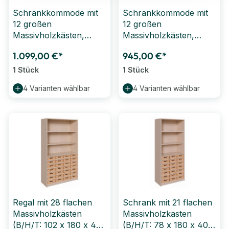
Schrankkommode mit
Schrankkommode mit
12 großen
12 großen
Massivholzkästen,
Massivholzkästen,
Regalboden (B/H/T: 102
Regalboden (B/H/T: 102
1.099,00 €*
945,00 €*
x 120 x 40 cm) mit SF
x 120 x 40 cm) ohne
SF
1 Stück
1 Stück
4 Varianten wählbar
4 Varianten wählbar
Regal mit 28 flachen
Schrank mit 21 flachen
Massivholzkästen
Massivholzkästen
(B/H/T: 102 x 180 x 40
(B/H/T: 78 x 180 x 40