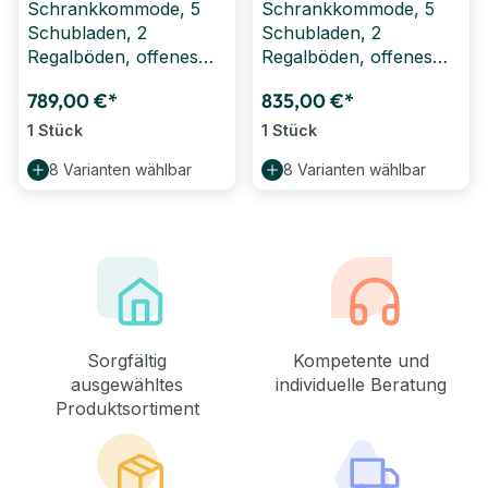
Schrankkommode, 5
Schrankkommode, 5
Schubladen, 2
Schubladen, 2
Regalböden, offenes
Regalböden, offenes
Regal (B/H/T: 78 x 120
Regal (B/H/T: 102 x 120
789,00 €*
835,00 €*
x 40 cm)
x 40 cm)
1 Stück
1 Stück
8 Varianten wählbar
8 Varianten wählbar
Sorgfältig
Kompetente und
ausgewähltes
individuelle Beratung
Produktsortiment