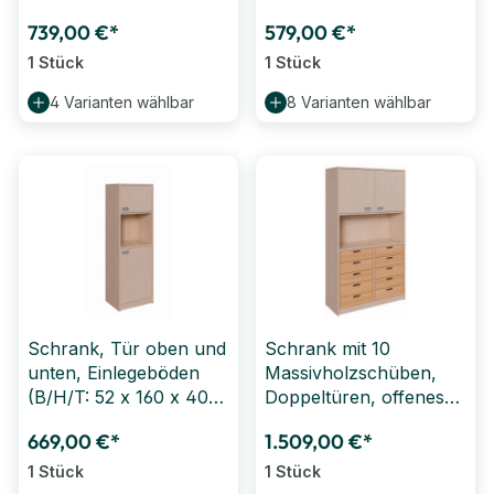
(B/H: 78 x 160 cm)
739,00 €*
579,00 €*
1 Stück
1 Stück
4 Varianten wählbar
8 Varianten wählbar
Schrank, Tür oben und
Schrank mit 10
unten, Einlegeböden
Massivholzschüben,
(B/H/T: 52 x 160 x 40
Doppeltüren, offenes
cm)
Fach (B/H/T: 102 x 180
669,00 €*
1.509,00 €*
x 40 cm)
1 Stück
1 Stück