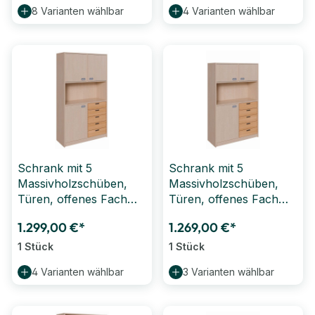
8 Varianten wählbar
4 Varianten wählbar
Schrank mit 5
Schrank mit 5
Massivholzschüben,
Massivholzschüben,
Türen, offenes Fach
Türen, offenes Fach
(B/H/T: 102 x 180 x 40
(B/H/T: 102 x 160 x 40
1.299,00 €*
1.269,00 €*
cm)
cm)
1 Stück
1 Stück
4 Varianten wählbar
3 Varianten wählbar