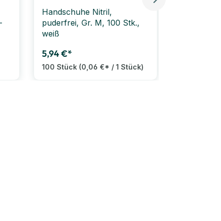
Handschuhe Nitril,
Bode Mikr
-
puderfrei, Gr. M, 100 Stk.,
80 Tücher,
weiß
Desinfekti
5,94 €*
9,98 €*
100 Stück
(0,06 €* / 1 Stück)
80 Tuch
(0