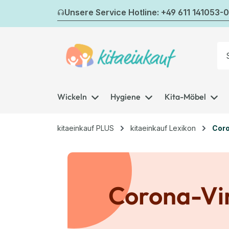
m Hauptinhalt springen
Zur Suche springen
Zur Hauptnavigation springen
Unsere Service Hotline: +49 611 141053-0
Wickeln
Hygiene
Kita-Möbel
kitaeinkauf PLUS
kitaeinkauf Lexikon
Coro
Corona-Vir