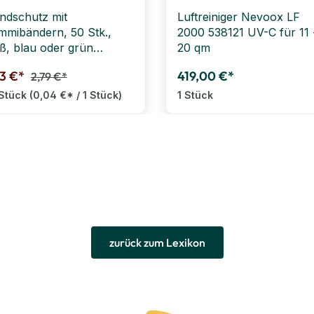
dschutz mit
Luftreiniger Nevoox LF
mibändern, 50 Stk.,
2000 538121 UV-C für 11 
ß, blau oder grün
20 qm
ONDERANGEBOT)
23 €*
419,00 €*
2,79 €*
Stück
(0,04 €* / 1 Stück)
1 Stück
zurück zum Lexikon