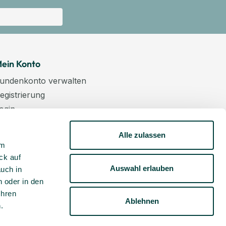
ein Konto
undenkonto verwalten
egistrierung
ogin
arenkorb
Alle zulassen
asse
um
ewsletter
ck auf
undenkonto aktivieren
Auswahl erlauben
auch in
 oder in den
Ihren
Ablehnen
m
.