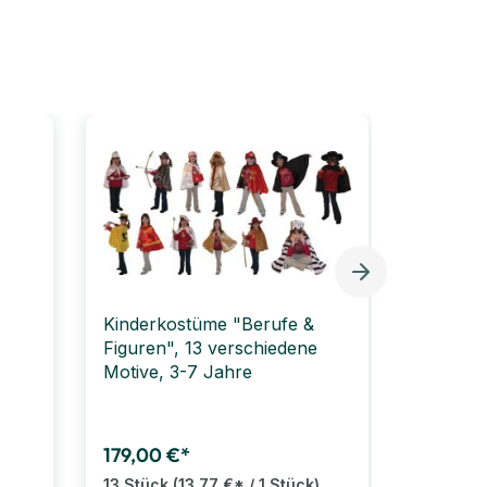
Kinderkostüme "Berufe &
Monster,
Figuren", 13 verschiedene
Motive, 3-7 Jahre
179,00 €*
91,99 €
13 Stück
(13,77 €* / 1 Stück)
4 Stück