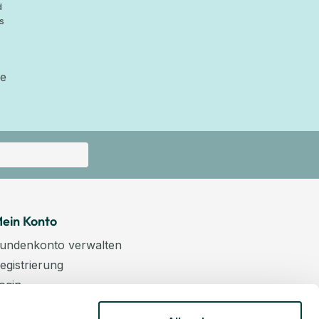
d
s
ie
ein Konto
undenkonto verwalten
egistrierung
ogin
arenkorb