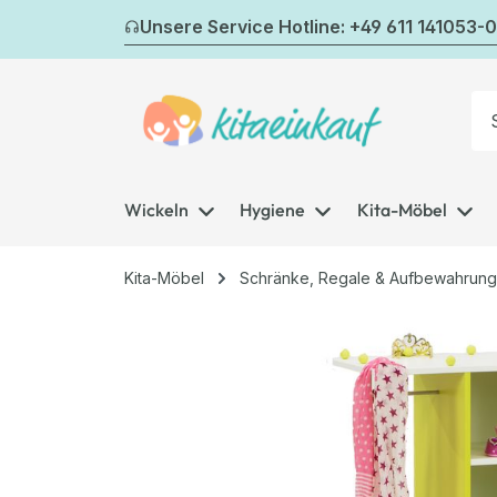
m Hauptinhalt springen
Zur Suche springen
Zur Hauptnavigation springen
Unsere Service Hotline: +49 611 141053-0
Wickeln
Hygiene
Kita-Möbel
Kita-Möbel
Schränke, Regale & Aufbewahrung
Bildergalerie überspringen