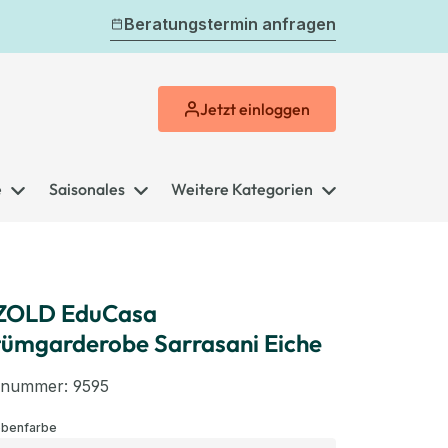
Beratungstermin anfragen
Jetzt
einloggen
e
Saisonales
Weitere Kategorien
ZOLD EduCasa
ümgarderobe Sarrasani Eiche
elnummer:
9595
auswählen
obenfarbe