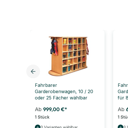
Fahrbarer
Fahr
Garderobenwagen, 10 / 20
Gard
oder 25 Fächer wählbar
für 
999,00 €*
Ab
Ab
1 Stück
1 St
3 Varianten wählbar
3 