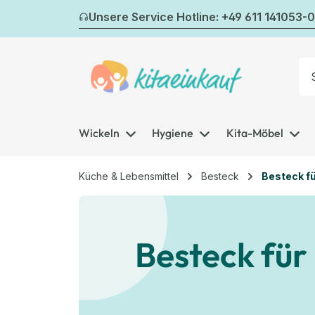
m Hauptinhalt springen
Zur Suche springen
Zur Hauptnavigation springen
Unsere Service Hotline: +49 611 141053-0
Wickeln
Hygiene
Kita-Möbel
Küche & Lebensmittel
Besteck
Besteck f
Besteck fü