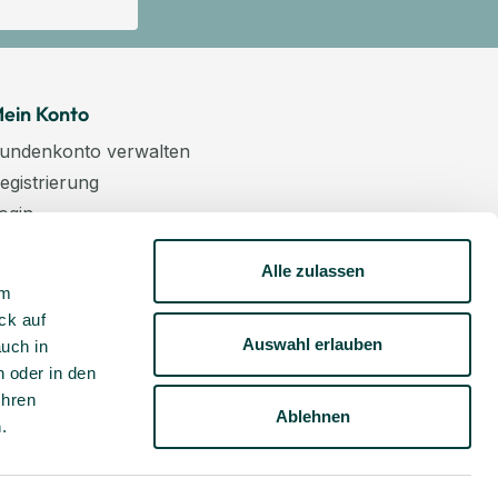
ein Konto
undenkonto verwalten
egistrierung
ogin
arenkorb
Alle zulassen
asse
um
ewsletter
ck auf
undenkonto aktivieren
Auswahl erlauben
auch in
 oder in den
Ihren
Ablehnen
m
.