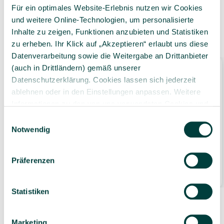
Für ein optimales Website-Erlebnis nutzen wir Cookies
und weitere Online-Technologien, um personalisierte
Inhalte zu zeigen, Funktionen anzubieten und Statistiken
Ähnliche Produkte
zu erheben. Ihr Klick auf „Akzeptieren“ erlaubt uns diese
Datenverarbeitung sowie die Weitergabe an Drittanbieter
Bestseller
(auch in Drittländern) gemäß unserer
Datenschutzerklärung. Cookies lassen sich jederzeit
ablehnen oder in den Einstellungen anpassen. Weitere
Informationen zu den von uns verwendeten Cookies und
Ihren Rechten als Nutzer finden Sie in unserer
Daten­
Einwilligungsauswahl
schutz­erklärung
und unserem
Impressum
.
Notwendig
DANTOY Mehlschaufel, ab 2 Jahren, 23 cm
Präferenzen
2,29 €*
1 Stück
Statistiken
Marketing