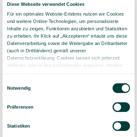
Diese Webseite verwendet Cookies
Für ein optimales Website-Erlebnis nutzen wir Cookies
und weitere Online-Technologien, um personalisierte
Inhalte zu zeigen, Funktionen anzubieten und Statistiken
zu erheben. Ihr Klick auf „Akzeptieren“ erlaubt uns diese
Datenverarbeitung sowie die Weitergabe an Drittanbieter
(auch in Drittländern) gemäß unserer
Datenschutzerklärung. Cookies lassen sich jederzeit
BIG Bobby Car Classic
BIG Bobby Car KiGa-
ablehnen oder in den Einstellungen anpassen. Weitere
Green Sea, ab 12
Set, 2er-Set Neo, ab 12
Informationen zu den von uns verwendeten Cookies und
Monate
Monate
Ihren Rechten als Nutzer finden Sie in unserer
Daten­
Einwilligungsauswahl
138,00 €*
schutz­erklärung
und unserem
Impressum
.
Notwendig
49,99 €*
2 Stück
(69,00 €* / 1
1 Stück
Stück)
Präferenzen
Neuheit
Statistiken