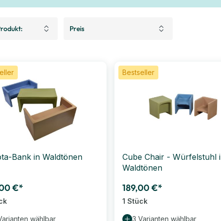
rodukt:
Preis
eller
Bestseller
ta-Bank in Waldtönen
Cube Chair - Würfelstuhl 
Waldtönen
00 €*
189,00 €*
ck
1 Stück
Varianten wählbar
3 Varianten wählbar