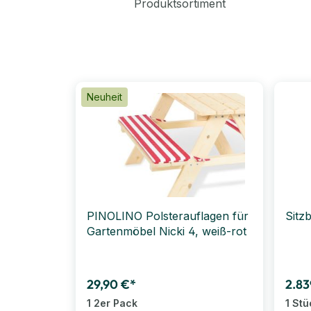
Produktsortiment
Neuheit
PINOLINO Polsterauflagen für
Sitz
Gartenmöbel Nicki 4, weiß-rot
29,90 €*
2.83
1 2er Pack
1 St