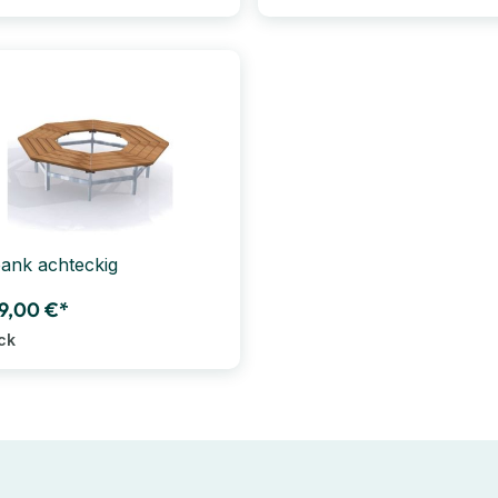
bank achteckig
9,00 €*
ck