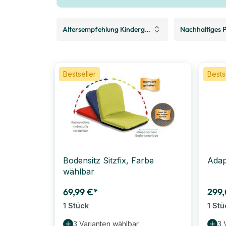
Altersempfehlung Kindergarten:
Nachhaltiges P
Bestseller
Bests
Bodensitz Sitzfix, Farbe
Adap
wählbar
69,99 €*
299,
1 Stück
1 Stü
3 Varianten wählbar
3 