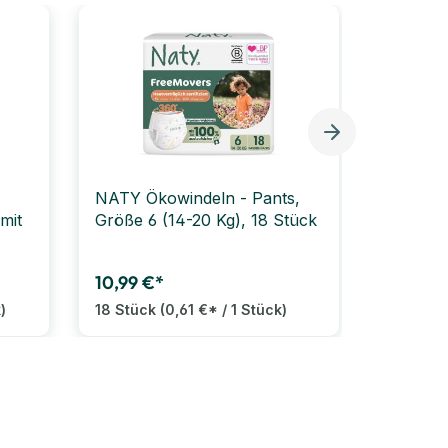
Bestselle
NATY Ökowindeln - Pants,
PAMPER
mit
Größe 6 (14-20 Kg), 18 Stück
Windeln,
16 kg), 
10,99 €*
57,99 €
)
18 Stück
(0,61 €* / 1 Stück)
174 Stü