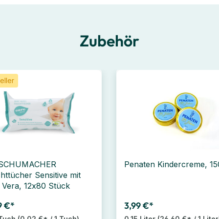
Zubehör
eller
 SCHUMACHER
Penaten Kindercreme, 15
httücher Sensitive mit
 Vera, 12x80 Stück
9 €*
3,99 €*
Tuch
(0,02 €* / 1 Tuch)
0.15 Liter
(26,60 €* / 1 Liter