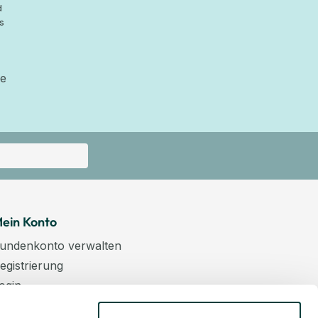
d
s
ie
ein Konto
undenkonto verwalten
egistrierung
ogin
arenkorb