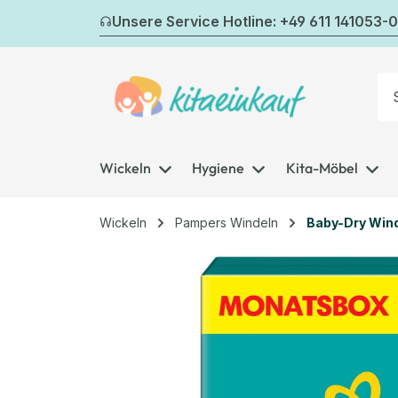
m Hauptinhalt springen
Zur Suche springen
Zur Hauptnavigation springen
Unsere Service Hotline: +49 611 141053-0
Wickeln
Hygiene
Kita-Möbel
Wickeln
Pampers Windeln
Baby-Dry Win
Bildergalerie überspringen