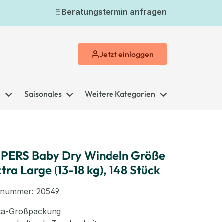
Beratungstermin anfragen
Jetzt
einloggen
e
Saisonales
Weitere Kategorien
PERS Baby Dry Windeln Größe
xtra Large (13-18 kg), 148 Stück
elnummer:
20549
ita-Großpackung