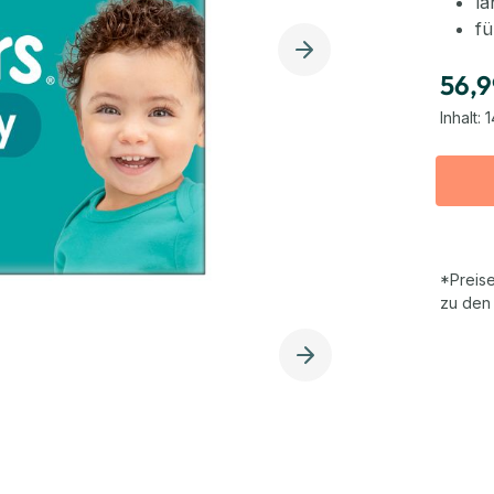
la
fü
56,9
Inhalt:
1
*Preise
zu den