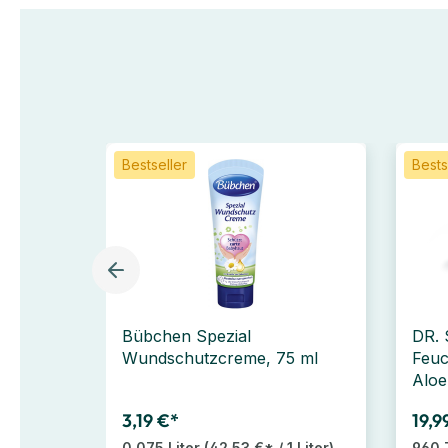
Bestseller
Bests
Bübchen Spezial
DR.
Wundschutzcreme, 75 ml
Feuc
Aloe
3,19 €*
19,9
0.075 Liter
(42,53 €* / 1 Liter)
960 