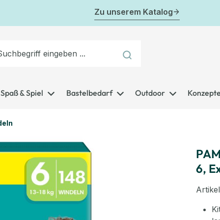
Zu unserem Katalog
Spaß & Spiel
Bastelbedarf
Outdoor
Konzept
deln
PAM
6, E
Artik
K