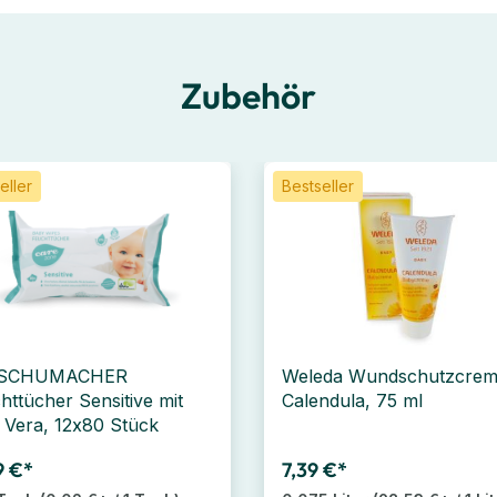
Zubehör
eller
Bestseller
 SCHUMACHER
Weleda Wundschutzcre
httücher Sensitive mit
Calendula, 75 ml
 Vera, 12x80 Stück
9 €*
7,39 €*