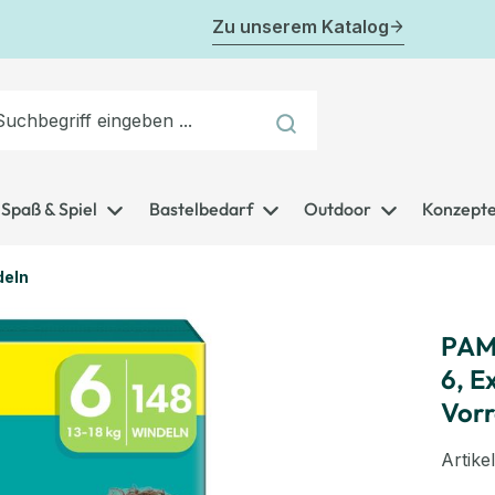
Zu unserem Katalog
Spaß & Spiel
Bastelbedarf
Outdoor
Konzept
deln
PAM
6, E
Vorr
Artik