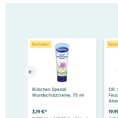
Bestseller
Bests
Bübchen Spezial
DR.
Wundschutzcreme, 75 ml
Feuc
Aloe
3,19 €*
19,9