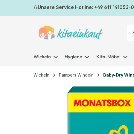
m Hauptinhalt springen
Zur Suche springen
Zur Hauptnavigation springen
Unsere Service Hotline: +49 611 141053-0
Wickeln
Hygiene
Kita-Möbel
Wickeln
Pampers Windeln
Baby-Dry Win
Bildergalerie überspringen