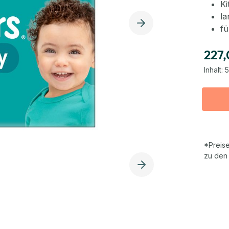
K
la
fü
227,
Inhalt:
5
*Preise
zu den