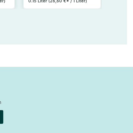
er)
0.15 Liter
(26,60 €* / 1 Liter)
1200 Tu
n