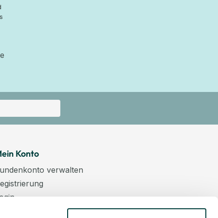
d
s
ie
ein Konto
undenkonto verwalten
egistrierung
ogin
arenkorb