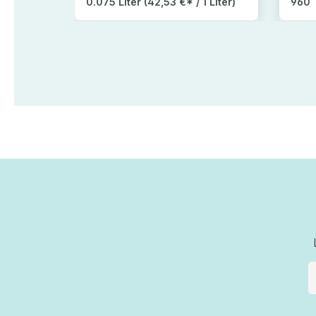
0.075 Liter
(42,53 €* / 1 Liter)
960 