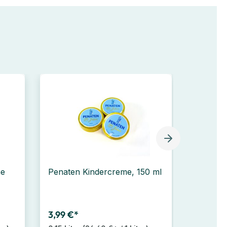
Bestselle
me
Penaten Kindercreme, 150 ml
PAMPER
Sensitiv
3,99 €*
24,99 €