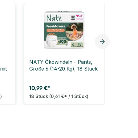
Bestselle
NATY Ökowindeln - Pants,
PAMPER
mit
Größe 6 (14-20 Kg), 18 Stück
Windeln,
16 kg), 
10,99 €*
57,99 €
)
18 Stück
(0,61 €* / 1 Stück)
174 Stü