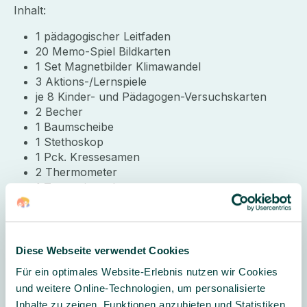
Inhalt:
1 pädagogischer Leitfaden
20 Memo-Spiel Bildkarten
1 Set Magnetbilder Klimawandel
3 Aktions-/Lernspiele
je 8 Kinder- und Pädagogen-Versuchskarten
2 Becher
1 Baumscheibe
1 Stethoskop
1 Pck. Kressesamen
2 Thermometer
1 Tonpapier schwarz
3 Gummiringe
3 Pck. Backpulver
4 Luftballons
1 Teelicht
Diese Webseite verwendet Cookies
1 Pck. Garn
Für ein optimales Website-Erlebnis nutzen wir Cookies
1 transparente Kunststoff-Box mit
und weitere Online-Technologien, um personalisierte
Klickverschlüssen zur Aufbewahrung
Inhalte zu zeigen, Funktionen anzubieten und Statistiken