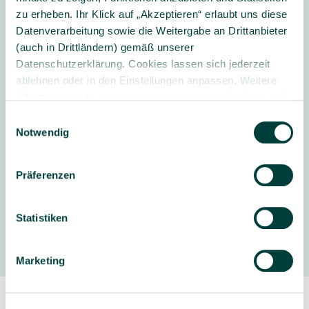
zu erheben. Ihr Klick auf „Akzeptieren“ erlaubt uns diese
Datenverarbeitung sowie die Weitergabe an Drittanbieter
Lieferumfang:
1 Kunststoffbox mit Inhalt
(auch in Drittländern) gemäß unserer
Datenschutzerklärung. Cookies lassen sich jederzeit
ablehnen oder in den Einstellungen anpassen. Weitere
Informationen zu den von uns verwendeten Cookies und
Weitere Informationen
Ihren Rechten als Nutzer finden Sie in unserer
Daten­
Einwilligungsauswahl
schutz­erklärung
und unserem
Impressum
.
Notwendig
Altersempfehlung Kindergarten:
ab 3
Jahre
Präferenzen
Statistiken
Hersteller
Marketing