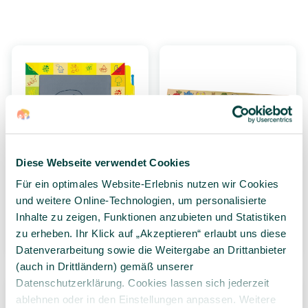
Diese Webseite verwendet Cookies
GOKI Zaubertafeln, 19 x
Bilderstraße, 10
13 x 0,4 cm, 50 Stück
bedruckte
Für ein optimales Website-Erlebnis nutzen wir Cookies
Holzplättchen (7x7 cm)
und weitere Online-Technologien, um personalisierte
39,99 €*
Inhalte zu zeigen, Funktionen anzubieten und Statistiken
2,29 €*
50 Stück
(0,80 €* / 1
zu erheben. Ihr Klick auf „Akzeptieren“ erlaubt uns diese
Stück)
1 Stück
Datenverarbeitung sowie die Weitergabe an Drittanbieter
(auch in Drittländern) gemäß unserer
Datenschutzerklärung. Cookies lassen sich jederzeit
ablehnen oder in den Einstellungen anpassen. Weitere