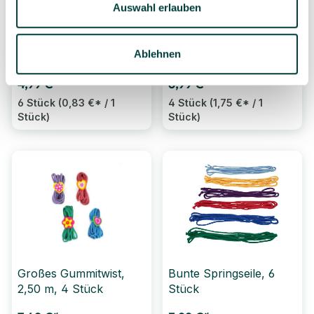
Auswahl erlauben
Großes Fangballspiel,
Kugelgeduldspiel
18 cm, 6 Stück
Waldtiere aus Holz, 4
Ablehnen
Stück
4,99 €*
6,99 €*
6 Stück
(0,83 €* / 1
4 Stück
(1,75 €* / 1
Stück)
Stück)
Großes Gummitwist,
Bunte Springseile, 6
2,50 m, 4 Stück
Stück