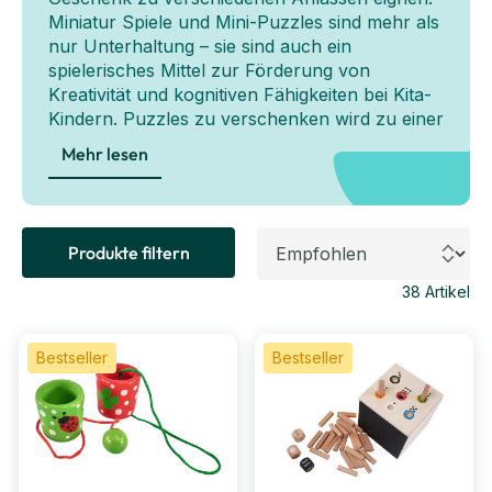
Miniatur Spiele und Mini-Puzzles sind mehr als
nur Unterhaltung – sie sind auch ein
spielerisches Mittel zur Förderung von
Kreativität und kognitiven Fähigkeiten bei Kita-
Kindern. Puzzles zu verschenken wird zu einer
liebevollen Geste, die nicht nur für funkelnde
Mehr lesen
Kinderaugen sorgt, sondern auch
pädagogischen Wert hat. Klein, bunt, knifflig –
die perfekte Herausforderung für kleine Köpfe.
Andere kleine Spiele für den Kindergarten, wie
Produkte filtern
z.B. Geduldsspiele oder Fangballspiele setzen
den pädagogischen Schwerpunkt auf das
38
Artikel
Training der motorischen Fähigkeiten. So findet
jedes Kind die passende Herausforderung!
Bestseller
Bestseller