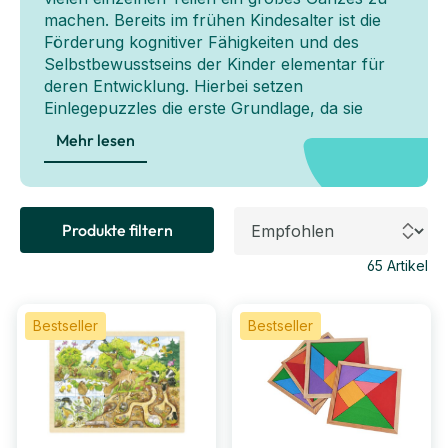
machen. Bereits im frühen Kindesalter ist die
Förderung kognitiver Fähigkeiten und des
Selbstbewusstseins der Kinder elementar für
deren Entwicklung. Hierbei setzen
Einlegepuzzles die erste Grundlage, da sie
anhand des Rahmens einfacher fertig zu
Mehr lesen
stellen sind und bereits grundlegende
pädagogische Themengebiete thematisieren
können. Die Kids können so beim Puzzeln ihr
logisches Denken fördern, ihre Kombinatorik
Produkte filtern
und Ausdauer, sowie ihr Selbstbewusstsein.
Rahmenpuzzles in unterschiedlichen
65
Artikel
Schwierigkeitsgraden und zu diversen
Themengebiete decken die Bedürfnisse jedes
Bestseller
Bestseller
Puzzlefreundes!