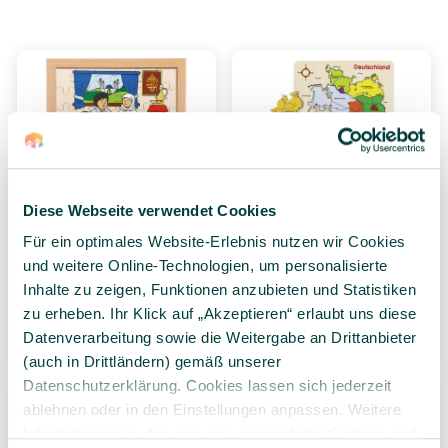
Diese Webseite verwendet Cookies
Puzzle multikulturelle
GOKI Einlegepuzzle
Für ein optimales Website-Erlebnis nutzen wir Cookies
Feiertage - Zuckerfest,
Deutschland, Holz, 16
und weitere Online-Technologien, um personalisierte
36 Teile, ab 3 Jahre
Teile, ab 4 Jahre
Inhalte zu zeigen, Funktionen anzubieten und Statistiken
29,99 €*
12,99 €*
zu erheben. Ihr Klick auf „Akzeptieren“ erlaubt uns diese
1 Stück
1 Stück
Datenverarbeitung sowie die Weitergabe an Drittanbieter
(auch in Drittländern) gemäß unserer
Datenschutzerklärung. Cookies lassen sich jederzeit
ablehnen oder in den Einstellungen anpassen. Weitere
Informationen zu den von uns verwendeten Cookies und