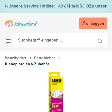
Zum Hauptinhalt springen
Unsere Service Hotline: +49 611 141053-0
Zu unserem
einloggen
Bastelbedarf
Bastelkleber
Klebepistolen & Zubehör
Bildergalerie überspringen