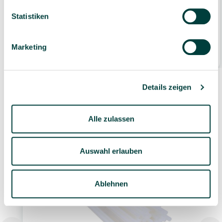
UHU Heißklebepistole, Niedrigtemperatur ca.
Statistiken
110 Grad
35,49 €*
Marketing
1 Stück
Details zeigen
Alle zulassen
Ähnliche Artikel
Auswahl erlauben
Ablehnen