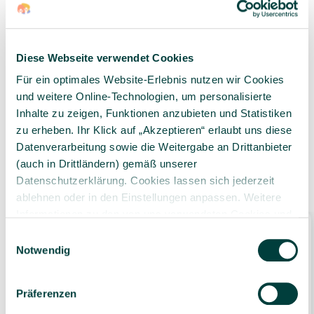
Diese Webseite verwendet Cookies
Geprüfte Lieferkette
1-3 Werktage Lieferzeit
Für ein optimales Website-Erlebnis nutzen wir Cookies
bei Versand aus dem
und weitere Online-Technologien, um personalisierte
eigenen Lager
Inhalte zu zeigen, Funktionen anzubieten und Statistiken
zu erheben. Ihr Klick auf „Akzeptieren“ erlaubt uns diese
Datenverarbeitung sowie die Weitergabe an Drittanbieter
(auch in Drittländern) gemäß unserer
Zubehör
Datenschutzerklärung. Cookies lassen sich jederzeit
ablehnen oder in den Einstellungen anpassen. Weitere
Informationen zu den von uns verwendeten Cookies und
Ihren Rechten als Nutzer finden Sie in unserer
Daten­
Einwilligungsauswahl
schutz­erklärung
und unserem
Impressum
.
Notwendig
Präferenzen