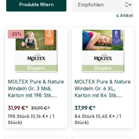
Produkte filtern
4
Artikel
-20%
MOLTEX Pure & Nature
MOLTEX Pure & Nature
Windeln Gr. 3 Midi,
Windeln Gr. 6 XL,
Karton mit 198 Stk.
Karton mit 84 Stk.
(6x33 Stk.)
(4x21 Stk.)
31,99 €*
37,99 €*
39,99 €*
(SONDERANGEBOT)
198 Stück
(0,16 €* / 1
84 Stück
(0,45 €* / 1
Stück)
Stück)