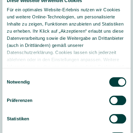
Diese Webseite verwendet Cookies
Noch nicht registriert?
Werden Sie jetzt kitaeinkauf
Für ein optimales Website-Erlebnis nutzen wir Cookies
und weitere Online-Technologien, um personalisierte
Kunde:
Inhalte zu zeigen, Funktionen anzubieten und Statistiken
Bitte beachten Sie, dass die Bestellung
zu erheben. Ihr Klick auf „Akzeptieren“ erlaubt uns diese
über den kitaeinkauf Shop nur nach
Datenverarbeitung sowie die Weitergabe an Drittanbieter
abgeschlossener Registrierung möglich ist.
(auch in Drittländern) gemäß unserer
Der Verkauf erfolgt nur an gewerbliche
Datenschutzerklärung. Cookies lassen sich jederzeit
Kunden und öffentliche Institutionen im
ablehnen oder in den Einstellungen anpassen. Weitere
Bereich Kindertagespflege (z.B.
Informationen zu den von uns verwendeten Cookies und
Kindertagesstätte, Kinderkrippe, Hort etc.)
Ihren Rechten als Nutzer finden Sie in unserer
Daten­
Einwilligungsauswahl
sowie an angestellte oder selbstständig
schutz­erklärung
und unserem
Impressum
.
Notwendig
tätige Kindertagespflegepersonen
(Tagesmütter und -väter).
Präferenzen
Login
Statistiken
Registrierung