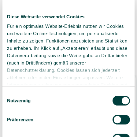
Geprüfte Lieferkette
1-3 Werktage Lieferzeit
Diese Webseite verwendet Cookies
bei Versand aus dem
Für ein optimales Website-Erlebnis nutzen wir Cookies
eigenen Lager
und weitere Online-Technologien, um personalisierte
Inhalte zu zeigen, Funktionen anzubieten und Statistiken
zu erheben. Ihr Klick auf „Akzeptieren“ erlaubt uns diese
Datenverarbeitung sowie die Weitergabe an Drittanbieter
Ähnliche Produkte
(auch in Drittländern) gemäß unserer
Datenschutzerklärung. Cookies lassen sich jederzeit
ablehnen oder in den Einstellungen anpassen. Weitere
Informationen zu den von uns verwendeten Cookies und
Ihren Rechten als Nutzer finden Sie in unserer
Daten­
Einwilligungsauswahl
schutz­erklärung
und unserem
Impressum
.
Notwendig
Präferenzen
FOLKMANIS Handpuppe Basset Hund