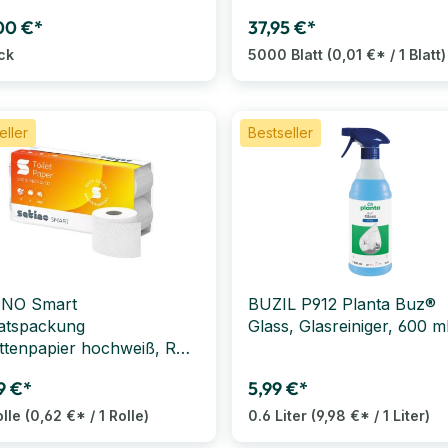
00 €*
37,95 €*
ck
5000 Blatt
(0,01 €* / 1 Blatt)
eller
Bestseller
INO Smart
BUZIL P912 Planta Buz®
atspackung
Glass, Glasreiniger, 600 m
ettenpapier hochweiß, RC,
ig, 250 Blatt, 8 x 8 Rollen
9 €*
5,99 €*
olle
(0,62 €* / 1 Rolle)
0.6 Liter
(9,98 €* / 1 Liter)