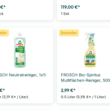
 €*
119,00 €*
ck
1 Set
eller
Bestseller
CH Neutralreiniger, 1x1l
FROSCH Bio-Spiritus
Multiflächen-Reiniger, 50
 €*
2,99 €*
er
(3,19 €* / Liter)
0.5 Liter
(5,98 €* / 1 Liter)