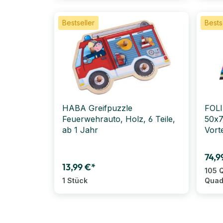
Bestseller
Bests
HABA Greifpuzzle
FOLI
Feuerwehrauto, Holz, 6 Teile,
50x7
ab 1 Jahr
Vorte
74,9
13,99 €*
105 
1 Stück
Quad