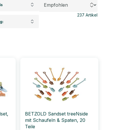
is
237
Artikel
ng:
set,
BETZOLD Sandset treeNside
mit Schaufeln & Spaten, 20
Teile