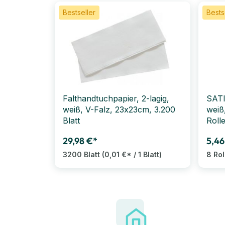
Bestseller
Bests
Falthandtuchpapier, 2-lagig,
SATI
weiß, V-Falz, 23x23cm, 3.200
weiß,
Blatt
Roll
29,98 €*
5,46
3200 Blatt
(0,01 €* / 1 Blatt)
8 Ro