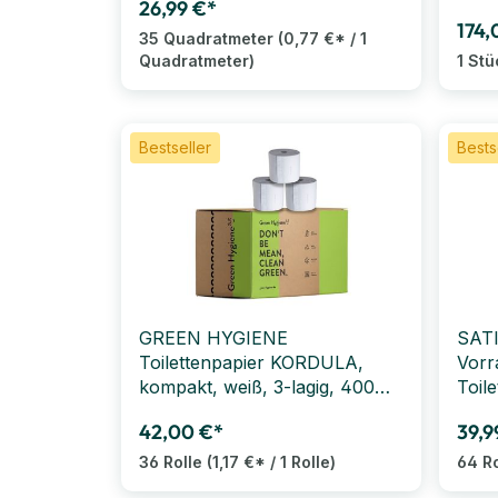
26,99 €*
174,
35 Quadratmeter
(0,77 €* / 1
Quadratmeter)
1 Stü
Bestseller
Bests
GREEN HYGIENE
SAT
Toilettenpapier KORDULA,
Vorr
kompakt, weiß, 3-lagig, 400
Toil
Blatt, 36 Rollen
3-lag
42,00 €*
39,9
36 Rolle
(1,17 €* / 1 Rolle)
64 R