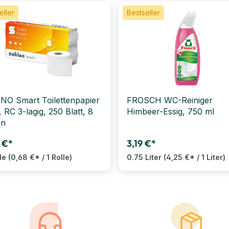
eller
Bestseller
NO Smart Toilettenpapier
FROSCH WC-Reiniger
 RC 3-lagig, 250 Blatt, 8
Himbeer-Essig, 750 ml
en
 €*
3,19 €*
lle
(0,68 €* / 1 Rolle)
0.75 Liter
(4,25 €* / 1 Liter)