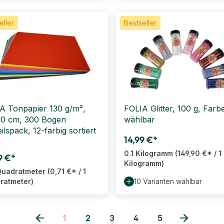
eller
Bestseller
A Tonpapier 130 g/m²,
FOLIA Glitter, 100 g, Farb
0 cm, 300 Bogen
wählbar
ilspack, 12-farbig sortiert
14,99 €*
0.1 Kilogramm
(149,90 €* / 1
9 €*
Kilogramm)
Quadratmeter
(0,71 €* / 1
ratmeter)
10 Varianten wählbar
1
2
3
4
5
Seite
Seite
Seite
Seite
Seite