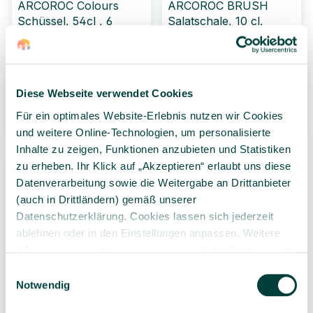
ARCOROC Colours
ARCOROC BRUSH
Schüssel, 54cl , 6
Salatschale, 10 cl,
Stück
stapelbar, 6 Stück
53,99 €*
39,99 €*
6 Stück
(9,00 €* / 1
6 Stück
(6,67 €* / 1
Diese Webseite verwendet Cookies
Stück)
Stück)
Für ein optimales Website-Erlebnis nutzen wir Cookies
5 Varianten wählbar
3 Varianten wählbar
und weitere Online-Technologien, um personalisierte
Inhalte zu zeigen, Funktionen anzubieten und Statistiken
zu erheben. Ihr Klick auf „Akzeptieren“ erlaubt uns diese
Datenverarbeitung sowie die Weitergabe an Drittanbieter
(auch in Drittländern) gemäß unserer
Datenschutzerklärung. Cookies lassen sich jederzeit
ablehnen oder in den Einstellungen anpassen. Weitere
Informationen zu den von uns verwendeten Cookies und
Ihren Rechten als Nutzer finden Sie in unserer
Daten­
Einwilligungsauswahl
ARCOROC BRUSH
schutz­erklärung
und unserem
Impressum
.
Notwendig
Müsli-/
Suppenschüssel, 51 cl -