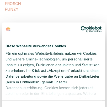
FROSCH
FUNZY
G
GÉNITO
GEOSMART
GOKI
Diese Webseite verwendet Cookies
GOWI
Für ein optimales Website-Erlebnis nutzen wir Cookies
GREEN HYGIENE
und weitere Online-Technologien, um personalisierte
GRIMM'S
Inhalte zu zeigen, Funktionen anzubieten und Statistiken
GUIDECRAFT
zu erheben. Ihr Klick auf „Akzeptieren“ erlaubt uns diese
Datenverarbeitung sowie die Weitergabe an Drittanbieter
(auch in Drittländern) gemäß unserer
H
Datenschutzerklärung. Cookies lassen sich jederzeit
ablehnen oder in den Einstellungen anpassen. Weitere
HABA
Informationen zu den von uns verwendeten Cookies und
HAMA
Ihren Rechten als Nutzer finden Sie in unserer
Daten­
Einwilligungsauswahl