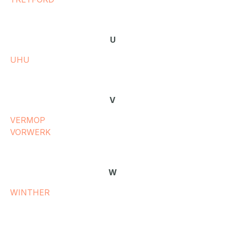
U
UHU
V
VERMOP
VORWERK
W
WINTHER