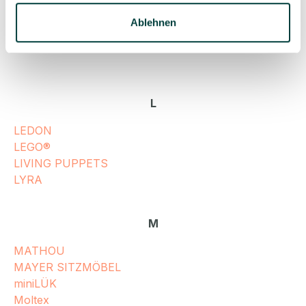
KINDERZEUG
Ablehnen
KLETT KITA
KORXX
L
LEDON
LEGO®
LIVING PUPPETS
LYRA
M
MATHOU
MAYER SITZMÖBEL
miniLÜK
Moltex