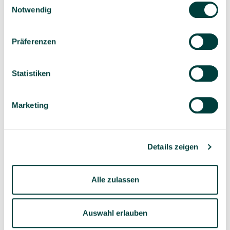
HAPE
schutz­erklärung
und unserem
Impressum
.
Notwendig
HARTMANN
HAUCK
HAPE
Präferenzen
HERDER Verlag
Statistiken
I
Marketing
ITALTRIKE
J
Details zeigen
JOLLY
JOVI
Alle zulassen
JULIUS ZÖLLNER
Auswahl erlauben
K
KAPLA