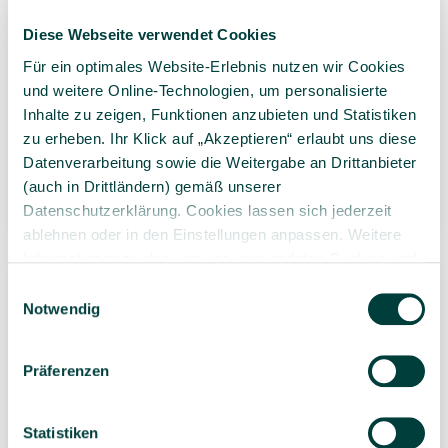
Diese Webseite verwendet Cookies
KINDERZEUG
KINDERZEUG
Für ein optimales Website-Erlebnis nutzen wir Cookies
Henkelbecher 0,2 l, 6
Untertasse, 6 Stk.
Stk.
und weitere Online-Technologien, um personalisierte
Inhalte zu zeigen, Funktionen anzubieten und Statistiken
29,99 €*
23,99 €*
zu erheben. Ihr Klick auf „Akzeptieren“ erlaubt uns diese
6 Stück
(5,00 €* / 1
6 Stück
(4,00 €* / 1
Datenverarbeitung sowie die Weitergabe an Drittanbieter
Stück)
Stück)
(auch in Drittländern) gemäß unserer
Datenschutzerklärung. Cookies lassen sich jederzeit
8 Varianten wählbar
8 Varianten wählbar
ablehnen oder in den Einstellungen anpassen. Weitere
Informationen zu den von uns verwendeten Cookies und
Ihren Rechten als Nutzer finden Sie in unserer
Daten­
Einwilligungsauswahl
schutz­erklärung
und unserem
Impressum
.
Notwendig
Präferenzen
Statistiken
KINDERZEUG Essteller
KINDERZEUG