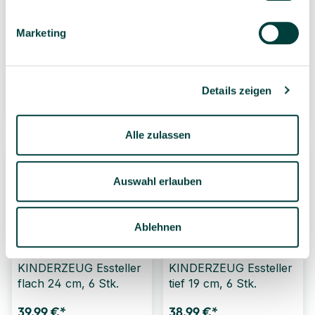
tief 24 cm, 6 Stk.
Dessertteller 19 cm, 6
Stk.
Marketing
40,99 €*
31,99 €*
6 Stück
(6,83 €* / 1
6 Stück
(5,33 €* / 1
Stück)
Stück)
Details zeigen
8 Varianten wählbar
9 Varianten wählbar
Alle zulassen
Auswahl erlauben
Ablehnen
KINDERZEUG Essteller
KINDERZEUG Essteller
flach 24 cm, 6 Stk.
tief 19 cm, 6 Stk.
39,99 €*
38,99 €*