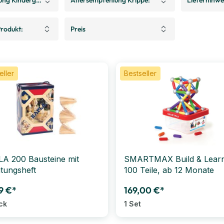
rodukt:
Preis
eller
Bestseller
A 200 Bausteine mit
SMARTMAX Build & Learn
itungsheft
100 Teile, ab 12 Monate
9 €*
169,00 €*
ck
1 Set