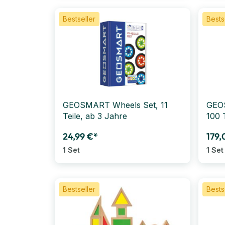
Bestseller
Bests
GEOSMART Wheels Set, 11
GEOS
Teile, ab 3 Jahre
100 
24,99 €*
179,
1 Set
1 Set
Bestseller
Bests