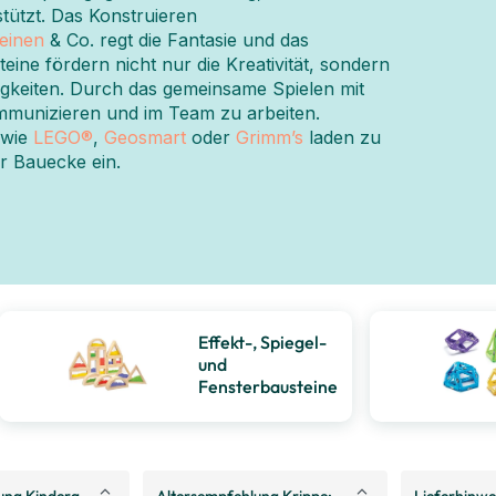
stützt. Das Konstruieren
einen
& Co. regt die Fantasie und das
ine fördern nicht nur die Kreativität, sondern
igkeiten. Durch das gemeinsame Spielen mit
ommunizieren und im Team zu arbeiten.
 wie
LEGO®
,
Geosmart
oder
Grimm’s
laden zu
r Bauecke ein.
Effekt-, Spiegel-
und
Fensterbausteine
ung Kindergarten:
Altersempfehlung Krippe:
Lieferhinwe