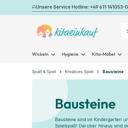
m Hauptinhalt springen
Zur Suche springen
Zur Hauptnavigation springen
Unsere Service Hotline: +49 611 141053-0
Wickeln
Hygiene
Kita-Möbel
Spaß & Spiel
Kreatives Spiel
Bausteine
Bausteine
Bausteine sind im Kindergarten u
Spielspaß! Darüber hinaus sind s