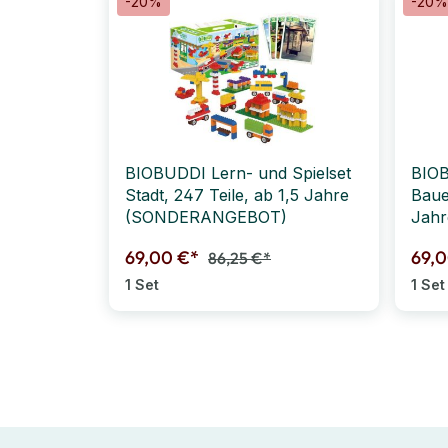
-20%
-20%
BIOBUDDI Lern- und Spielset
BIOB
Stadt, 247 Teile, ab 1,5 Jahre
Baue
(SONDERANGEBOT)
Jah
69,00 €*
69,
86,25 €*
1 Set
1 Set