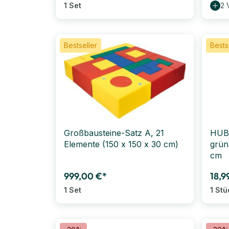
1 Set
2 
Bestseller
Bests
Großbausteine-Satz A, 21
HUBE
Elemente (150 x 150 x 30 cm)
grün
cm
999,00 €*
18,9
1 Set
1 Stü