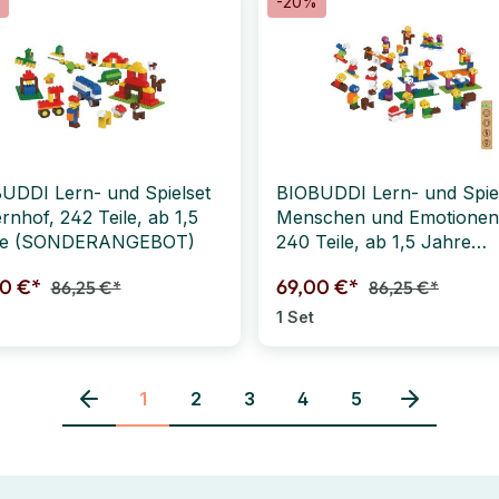
-20%
UDDI Lern- und Spielset
BIOBUDDI Lern- und Spie
rnhof, 242 Teile, ab 1,5
Menschen und Emotionen
re (SONDERANGEBOT)
240 Teile, ab 1,5 Jahre
(SONDERANGEBOT)
00 €*
69,00 €*
86,25 €*
86,25 €*
1 Set
1
2
3
4
5
Seite
Seite
Seite
Seite
Seite