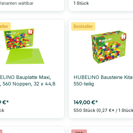
Varianten wählbar
1 Stück
eller
Bestseller
LINO Bauplatte Maxi,
HUBELINO Bausteine Kita
, 560 Noppen, 32 x 44,8
550-teilig
9 €*
149,00 €*
ck
550 Stück
(0,27 €* / 1 Stüc