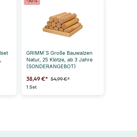
-30%
lset
GRIMM´S Große Bauwalzen
,
Natur, 25 Klötze, ab 3 Jahre
(SONDERANGEBOT)
38,49 €*
54,99 €*
1 Set