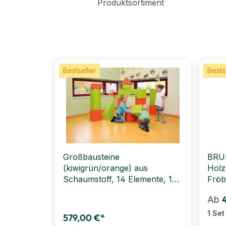
Produktsortiment
Bestseller
Bests
Großbausteine
BRU
(kiwigrün/orange) aus
Holz
Schaumstoff, 14 Elemente, 150
Fröb
x 90 x 30 cm
farb
Ab
1 Se
579,00 €*