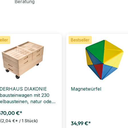
Beratung
eller
Bestseller
DERHAUS DIAKONIE
Magnetwürfel
bausteinwagen mit 230
elbausteinen, natur oder
ig wählbar (50 mm)
470,00 €*
t
(2,04 €* / 1 Stück)
34,99 €*