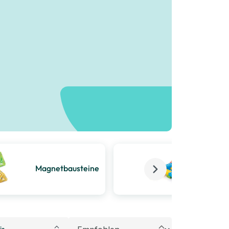
Magnetbausteine
Klem
is