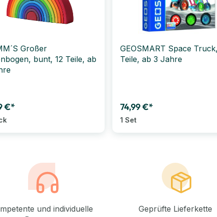
MM´S Großer
GEOSMART Space Truck,
nbogen, bunt, 12 Teile, ab
Teile, ab 3 Jahre
hre
9 €*
74,99 €*
ck
1 Set
mpetente und individuelle
Geprüfte Lieferkette