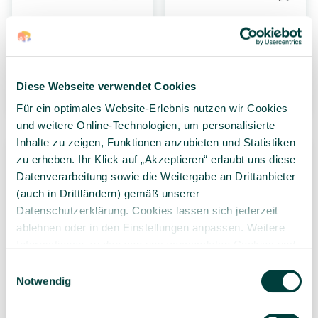
Rhythmik-Set 3, 8-tlg.
VOLT Percussion-Set
für max. 24 Kinder, 40-
tlg.
159,00 €*
265,00 €*
Diese Webseite verwendet Cookies
1 Set
1 Set
Für ein optimales Website-Erlebnis nutzen wir Cookies
und weitere Online-Technologien, um personalisierte
Inhalte zu zeigen, Funktionen anzubieten und Statistiken
zu erheben. Ihr Klick auf „Akzeptieren“ erlaubt uns diese
Datenverarbeitung sowie die Weitergabe an Drittanbieter
(auch in Drittländern) gemäß unserer
Datenschutzerklärung. Cookies lassen sich jederzeit
ablehnen oder in den Einstellungen anpassen. Weitere
Informationen zu den von uns verwendeten Cookies und
BETZOLD MUSIK
NINO® Percussion
Ihren Rechten als Nutzer finden Sie in unserer
Daten­
Einwilligungsauswahl
Rhythmik-Tasche mit 26
Klassenzimmer Set -
schutz­erklärung
und unserem
Impressum
.
Notwendig
Instrumenten
Group Rhythm