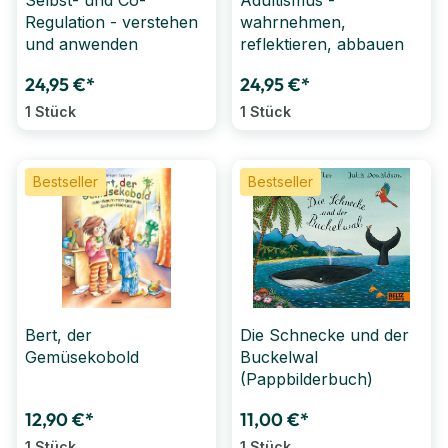
Selbst- und Co-
Adultismus -
Regulation - verstehen
wahrnehmen,
und anwenden
reflektieren, abbauen
24,95 €*
24,95 €*
1 Stück
1 Stück
Bestseller
Bestseller
Bert, der
Die Schnecke und der
Gemüsekobold
Buckelwal
(Pappbilderbuch)
12,90 €*
11,00 €*
1 Stück
1 Stück