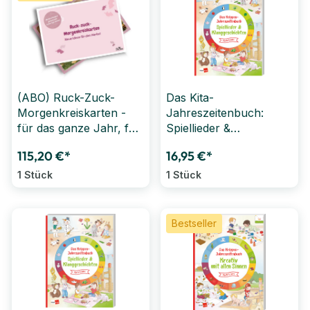
(ABO) Ruck-Zuck-
Das Kita-
Morgenkreiskarten -
Jahreszeitenbuch:
für das ganze Jahr, für
Spiellieder &
3-6 Jahre
Klanggeschichten
115,20 €*
16,95 €*
1 Stück
1 Stück
Bestseller