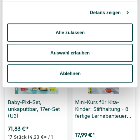
du!
Bilder - Erste Wörter,
Sonderausgabe, ab 12
Details zeigen
Monate
13,90 €*
12,99 €*
Alle zulassen
1 Stück
1 Stück
Auswahl erlauben
Bestseller
Ablehnen
Baby-Pixi-Set,
Mini-Kurs für Kita-
unkaputtbar, 17er-Set
Kinder: Stifthaltung - 8
(U3)
fertige Lernabenteuer
auf dem Piratenschiff
71,83 €*
17,99 €*
17 Stück
(4,23 €* / 1