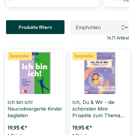
an Büchern reicht von
Beobachtung &
Dokumentation
,
Fachwissen Kindergarten (Ü3)
und
Leitungswissen
bis hin zu
Bilderbüchern
,
Pixis
und
Bildkarten für das
Produkte filtern
Kamishibai-Theater
. Neben dieser Auswahl
bieten wir in unserem Sortiment auch
Musik &
1471
Artikel
Hörspiele
sowie
Kalender
an.
Bestseller
Bestseller
Ich bin ich!
Ich, Du & Wir - die
Neurodivergente Kinder
schönsten Mini-
begleiten
Projekte zum Thema
Soziales Lernen
19,95 €*
19,95 €*