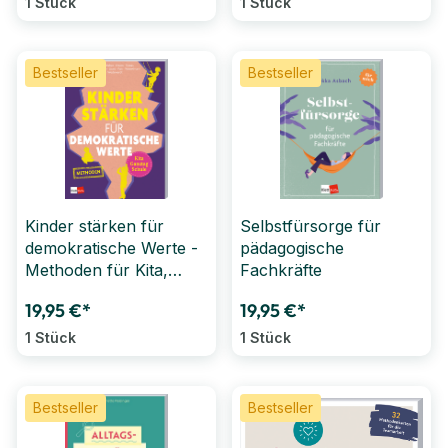
1 Stück
1 Stück
Bestseller
Bestseller
Kinder stärken für
Selbstfürsorge für
demokratische Werte -
pädagogische
Methoden für Kita,
Fachkräfte
Ganztag & Schule
19,95 €*
19,95 €*
1 Stück
1 Stück
Bestseller
Bestseller