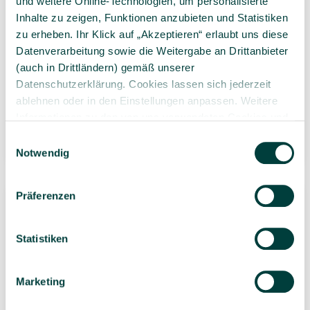
und weitere Online-Technologien, um personalisierte
Inhalte zu zeigen, Funktionen anzubieten und Statistiken
zu erheben. Ihr Klick auf „Akzeptieren“ erlaubt uns diese
Datenverarbeitung sowie die Weitergabe an Drittanbieter
Meine schönsten
Lotta entdeckt die Welt:
(auch in Drittländern) gemäß unserer
Minutengeschichten,
im Wald
Datenschutzerklärung. Cookies lassen sich jederzeit
Ravensburger Minis, 32
(Pappbilderbuch)
ablehnen oder in den Einstellungen anpassen. Weitere
Stück
63,68 €*
Informationen zu den von uns verwendeten Cookies und
8,99 €*
Ihren Rechten als Nutzer finden Sie in unserer
Daten­
32 Stück
(1,99 €* / 1
Einwilligungsauswahl
Stück)
1 Stück
schutz­erklärung
und unserem
Impressum
.
Notwendig
Präferenzen
Bestseller
Bestseller
Statistiken
Marketing
So bin ich und so bist
RAVENSBURGER Erste