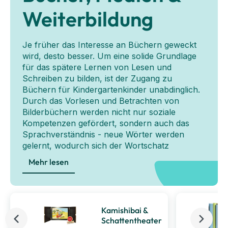
Weiterbildung
Je früher das Interesse an Büchern geweckt
wird, desto besser. Um eine solide Grundlage
für das spätere Lernen von Lesen und
Schreiben zu bilden, ist der Zugang zu
Büchern für Kindergartenkinder unabdinglich.
Durch das Vorlesen und Betrachten von
Bilderbüchern werden nicht nur soziale
Kompetenzen gefördert, sondern auch das
Sprachverständnis - neue Wörter werden
gelernt, wodurch sich der Wortschatz
erweitert. Kognitive Fähigkeiten wie Ausdauer,
Mehr lesen
Konzentration und Vorstellungsvermögen
werden durch regelmäßiges Vorlesen gestärkt.
Auch für ErzieherInnen gibt es eine breite
Auswahl an Fachbüchern verschiedener
Kamishibai &
Themen wie Arbeit im Team, pädagogische
Schattentheater
Ansätze, Beobachtung und mehr. Das Angebot