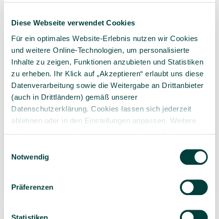
Diese Webseite verwendet Cookies
Für ein optimales Website-Erlebnis nutzen wir Cookies
Bestseller
Bestseller
und weitere Online-Technologien, um personalisierte
Inhalte zu zeigen, Funktionen anzubieten und Statistiken
zu erheben. Ihr Klick auf „Akzeptieren“ erlaubt uns diese
Datenverarbeitung sowie die Weitergabe an Drittanbieter
(auch in Drittländern) gemäß unserer
Datenschutzerklärung. Cookies lassen sich jederzeit
Buchpaket "Ich und die
ELVIRAS Bastelkarton,
ablehnen oder in den Einstellungen anpassen. Weitere
anderen"
220 g/m², 50 x 70 cm,
Informationen zu den von uns verwendeten Cookies und
300 Bogen
Ihren Rechten als Nutzer finden Sie in unserer
Daten­
Vorteilspack, 12-farbig
Einwilligungsauswahl
139,00 €*
schutz­erklärung
und unserem
Impressum
.
Notwendig
sortiert
105 Quadratmeter
108,93 €*
(1,32 €* / 1
Präferenzen
7 Stück
Quadratmeter)
Statistiken