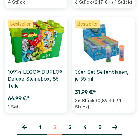
4 Stück
6 Stück
(2,17 €* / 1 Stück)
Bestseller
Bestseller
10914 LEGO® DUPLO®
36er Set Seifenblasen,
Deluxe Steinebox, 85
je 55 ml
Teile
31,99 €*
64,99 €*
36 Stück
(0,89 €* / 1
1 Set
Stück)
1
2
3
4
5
Seite
Seite
Seite
Seite
Seite