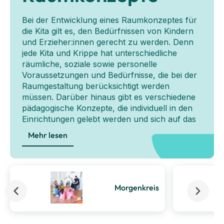
Bei der Entwicklung eines Raumkonzeptes für
die Kita gilt es, den Bedürfnissen von Kindern
und Erzieher:innen gerecht zu werden. Denn
jede Kita und Krippe hat unterschiedliche
räumliche, soziale sowie personelle
Voraussetzungen und Bedürfnisse, die bei der
Raumgestaltung berücksichtigt werden
müssen. Darüber hinaus gibt es verschiedene
pädagogische Konzepte, die individuell in den
Einrichtungen gelebt werden und sich auf das
Raumkonzept in der Kita auswirken. So
Mehr lesen
versteht die Reggio-Pädagogik beispielsweise
den
Raum als dritten Erzieher
und misst der
Raumgestaltung eine herausragende
Bedeutung zu.
Morgenkreis
Mit durchdachten Konzepten und Kreativität
lassen sich viele Möbel miteinander
kombinieren und individuell zusammenstellen.