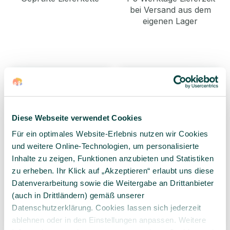
bei Versand aus dem
eigenen Lager
Diese Webseite verwendet Cookies
Für ein optimales Website-Erlebnis nutzen wir Cookies
und weitere Online-Technologien, um personalisierte
EDUCO Sortier-Puzzle
EDUCO Knopfpuzzle
Inhalte zu zeigen, Funktionen anzubieten und Statistiken
mit geometrischen
Geometrische Formen,
zu erheben. Ihr Klick auf „Akzeptieren“ erlaubt uns diese
Formen, 6 Teile, ab 1
16 Teile, ab 3 Jahre
Datenverarbeitung sowie die Weitergabe an Drittanbieter
Jahr
(auch in Drittländern) gemäß unserer
29,99 €*
44,99 €*
Datenschutzerklärung. Cookies lassen sich jederzeit
1 Stück
1 Stück
ablehnen oder in den Einstellungen anpassen. Weitere