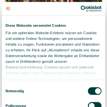
Diese Webseite verwendet Cookies
Für ein optimales Website-Erlebnis nutzen wir Cookies
und weitere Online-Technologien, um personalisierte
Inhalte zu zeigen, Funktionen anzubieten und Statistiken
zu erheben. Ihr Klick auf „Akzeptieren“ erlaubt uns diese
Datenverarbeitung sowie die Weitergabe an Drittanbieter
(auch in Drittländern) gemäß unserer
Datenschutzerklärung. Cookies lassen sich jederzeit
Urbanes Gardening in der Kita
ablehnen oder in den Einstellungen anpassen. Weitere
Informationen zu den von uns verwendeten Cookies und
Mithilfe von Urbanem Gardening, die Natur wieder in
Ihren Rechten als Nutzer finden Sie in unserer
Daten­
die Städte bringen …
Einwilligungsauswahl
schutz­erklärung
und unserem
Impressum
.
Notwendig
Präferenzen