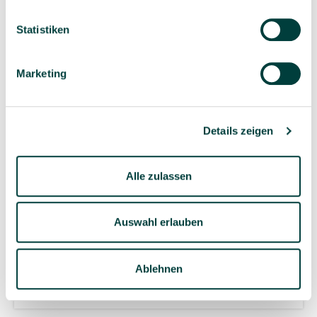
Statistiken
Marketing
Details zeigen
Alle zulassen
Über die Autorin:
Auswahl erlauben
Peggy Sarnowsky-Bresnik, freiberufliche Referentin mit
den Schwerpunkten Bildung und Erziehung der frühen
Kindheit und Kitamanagement sowie Coach für
Ablehnen
Einzelpersonen und Teams.