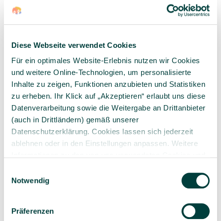
Folgende Fragen können hier unterstützend sein:
Was ist für mich Normalität und was bedeutet
Diese Webseite verwendet Cookies
Vielfalt?
Was bedeutet Inklusion für mich?
Für ein optimales Website-Erlebnis nutzen wir Cookies
Welche Assoziationen und Gefühle verbinde ich
und weitere Online-Technologien, um personalisierte
mit diesem Begriff?
Inhalte zu zeigen, Funktionen anzubieten und Statistiken
Welche Chancen und Herausforderungen
zu erheben. Ihr Klick auf „Akzeptieren“ erlaubt uns diese
verbinde ich mit Inklusion?
Datenverarbeitung sowie die Weitergabe an Drittanbieter
(auch in Drittländern) gemäß unserer
Datenschutzerklärung. Cookies lassen sich jederzeit
ablehnen oder in den Einstellungen anpassen. Weitere
Inklusion meint alle und ist Menschenrecht.
Informationen zu den von uns verwendeten Cookies und
Es geht darum, Verschiedenheit und die sich
Ihren Rechten als Nutzer finden Sie in unserer
Daten­
Einwilligungsauswahl
daraus ergebende Vielfalt der Menschen als
schutz­erklärung
und unserem
Impressum
.
Notwendig
Normalität zu betrachten.
Präferenzen